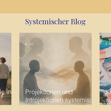
Systemischer Blog
6. Juli
9. J
e in
Projektionen und
K
Introjektionen systemisch
s
eit
betrachtet
W