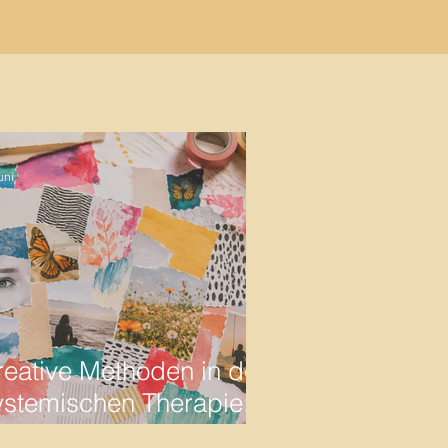
uni
reative Methoden in der
ystemischen Therapie:
ie Collagen innere