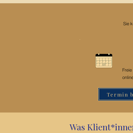
auch Eigenständigk
braucht
Sie 
Freie
onlin
Termin 
Was Klient*inne