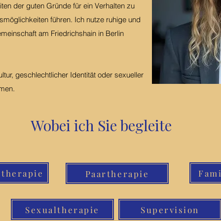
ten der guten Gründe für ein Verhalten zu
möglichkeiten führen. Ich nutze ruhige und
emeinschaft am Friedrichshain in Berlin
ur, geschlechtlicher Identität oder sexueller
ommen.
Wobei ich Sie begleite
ltherapie
Fami
Paartherapie
Sexualtherapie
Supervision