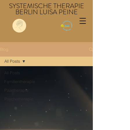
SYSTEMISCHE THERAPIE
BERLIN LUISA PEINE
Blog
All Posts
All Posts
Familientherapie
Paartherapie
Psychotherapie