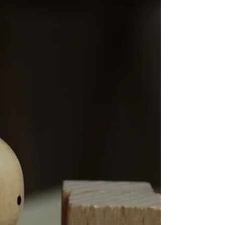
Beziehungen. Dein inneres Drehbuch Jeder
Mensch entwickelt im Laufe seines Lebens
unbewusst ein inneres Drehbuch für die Liebe.
Dieses Skript