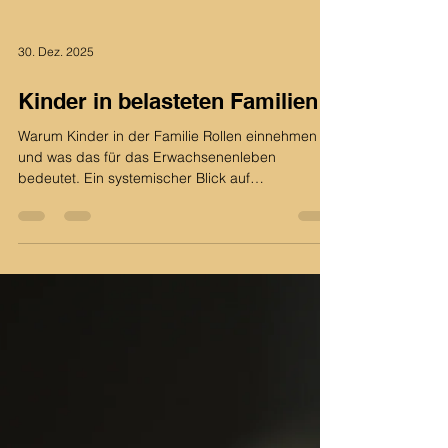
30. Dez. 2025
Kinder in belasteten Familien
Warum Kinder in der Familie Rollen einnehmen
und was das für das Erwachsenenleben
bedeutet. Ein systemischer Blick auf
dysfunktionale Familiensysteme mit tiefgehenden
Reflexionsfragen.