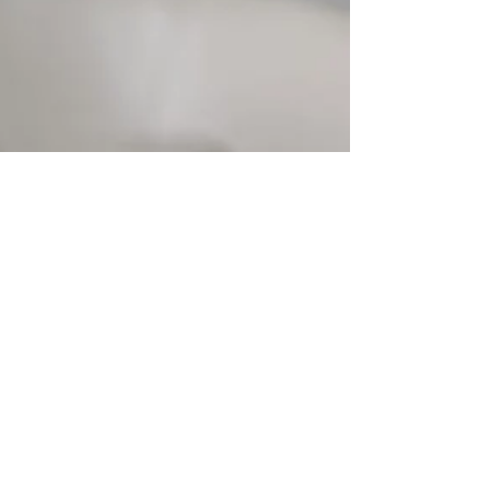
Systeme. Sie bestehen aus einzelnen Mitgliedern,
die miteinander in Beziehung stehen und deren
Handlungen und Gefühle sich wechselseitig
beeinflussen. Um diese Dynamiken besser zu
verstehen, lohnt es sich, einen Blick auf das
Konzept der Koalitionen und Allianzen zu werfen –
Begriffe, die in der strukturellen Familientherapie
nach Salvador Minuchin eine zentrale Rolle
spielen. Was versteht