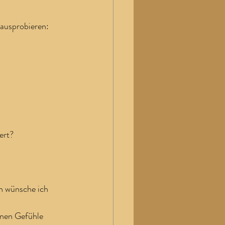
ausprobieren: 
ert?
n wünsche ich 
enen Gefühle 