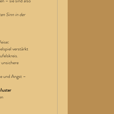
en – sie sind also 
en Sinn in der 
eise:
lspiel verstärkt 
felskreis.
 unsichere 
e und Angst – 
Muster 
en 