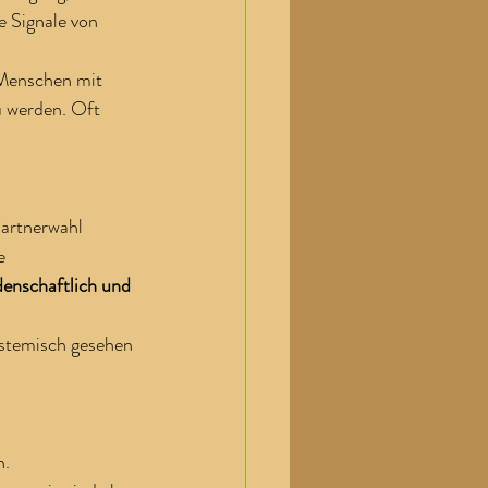
te Signale von 
 Menschen mit 
u werden. Oft 
Partnerwahl 
e 
idenschaftlich und 
ystemisch gesehen 
n.