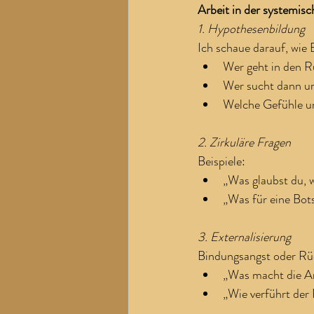
Arbeit in der systemis
1. Hypothesenbildung
Ich schaue darauf, wie
Wer geht in den R
Wer sucht dann 
Welche Gefühle u
2. Zirkuläre Fragen
Beispiele:
„Was glaubst du, w
„Was für eine Bot
3. Externalisierung
Bindungsangst oder Rüc
„Was macht die An
„Wie verführt der 