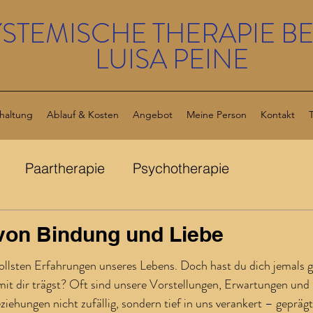
YSTEMISCHE THERAPIE BE
LUISA PEINE
haltung
Ablauf & Kosten
Angebot
Meine Person
Kontakt
Paartherapie
Psychotherapie
 von Bindung und Liebe
en bewertet.
tvollsten Erfahrungen unseres Lebens. Doch hast du dich jemals g
 mit dir trägst? Oft sind unsere Vorstellungen, Erwartungen und 
iehungen nicht zufällig, sondern tief in uns verankert – gepräg