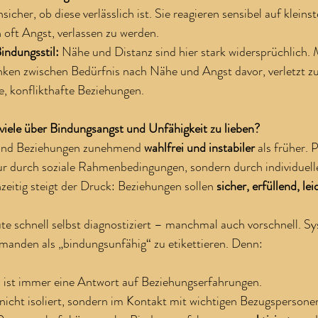
nsicher, ob diese verlässlich ist. Sie reagieren sensibel auf kleins
 oft Angst, verlassen zu werden.
indungsstil: 
Nähe und Distanz sind hier stark widersprüchlich.
nken zwischen Bedürfnis nach Nähe und Angst davor, verletzt z
e, konflikthafte Beziehungen.
iele über Bindungsangst und Unfähigkeit zu lieben?
sind Beziehungen zunehmend 
wahlfrei und instabiler
 als früher. 
ur durch soziale Rahmenbedingungen, sondern durch individuell
eitig steigt der Druck: Beziehungen sollen 
sicher, erfüllend, le
te schnell selbst diagnostiziert – manchmal auch vorschnell. S
emanden als „bindungsunfähig“ zu etikettieren. Denn:
 ist immer eine Antwort auf Beziehungserfahrungen.
nicht isoliert, sondern im Kontakt mit wichtigen Bezugspersone