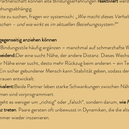
 Partnerschaft können alte Bindungserfahrungen 
reaktiviert
 werd
ehungsabhängig.
ite zu suchen, fragen wir systemisch: 
„Wie macht dieses Verhalt
chen – und wie wirkt es im aktuellen Beziehungssystem?“
 gegenseitig anziehen können
h Bindungsstile häufig ergänzen – manchmal auf schmerzhafte W
meidend:
Der eine sucht Nähe, der andere Distanz. Dieses Wechse
hr Nähe einer sucht, desto mehr Rückzug beim anderen – ein Teu
Ein sicher gebundener Mensch kann Stabilität geben, sodass der
rauen entwickelt.
valent:
Beide Partner leben starke Schwankungen zwischen Näh
men sind vorprogrammiert.
eht es weniger um „richtig“ oder „falsch“, sondern darum, 
wie 
z treten
. Paare geraten oft unbewusst in Dynamiken, die die alt
mer wieder inszenieren.