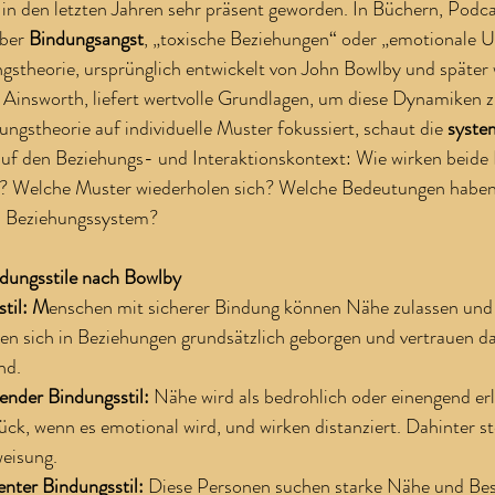
t in den letzten Jahren sehr präsent geworden. In Büchern, Podca
ber 
Bindungsangst
, „toxische Beziehungen“ oder „emotionale U
gstheorie, ursprünglich entwickelt von John Bowlby und später 
 Ainsworth, liefert wertvolle Grundlagen, um diese Dynamiken z
gstheorie auf individuelle Muster fokussiert, schaut die 
syste
 auf den Beziehungs- und Interaktionskontext: Wie wirken beide 
 Welche Muster wiederholen sich? Welche Bedeutungen haben
m Beziehungssystem?
ndungsstile nach Bowlby
stil: M
enschen mit sicherer Bindung können Nähe zulassen und
len sich in Beziehungen grundsätzlich geborgen und vertrauen da
nd.
nder Bindungsstil: 
Nähe wird als bedrohlich oder einengend erl
rück, wenn es emotional wird, und wirken distanziert. Dahinter st
eisung.
nter Bindungsstil: 
Diese Personen suchen starke Nähe und Best