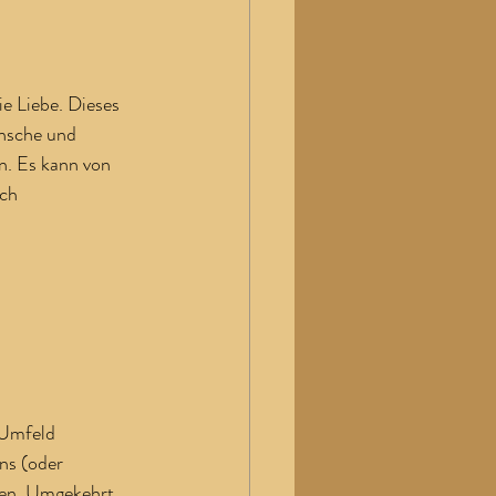
e Liebe. Dieses 
ünsche und 
. Es kann von 
ch 
 Umfeld 
ns (oder 
ten. Umgekehrt 