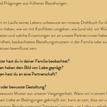
nd Prägungen aus früheren Beziehungen.
t im Laufe seines Lebens unbewusst ein inneres Drehbuch für di
 wir lieben, wie wir mit Konflikten umgehen, wie (und ob)  wir W
ren und welche Erwartungen wir an unsere Partner:innen haben
ndheit, beobachteten Beziehungsmustern in der Familie oder au
tiven beeinflusst sein.
er hast du in deiner Familie beobachtet?
n haben dein Bild von Liebe geprägt?
n hast du an eine Partnerschaft?
 oder bewusste Gestaltung?
bewusst Muster aus unserer Vergangenheit. Wenn wir in einem
em Liebe an Bedingungen geknüpft war, kann es sein, dass wir u
hsenen Beziehungen erst "beweisen" müssen, um Liebe zu erhal