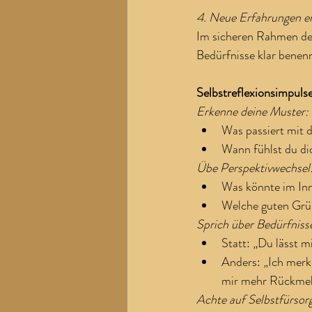
4. Neue Erfahrungen e
Im sicheren Rahmen de
Bedürfnisse klar benen
Selbstreflexionsimpuls
Erkenne deine Muster:
Was passiert mit d
Wann fühlst du di
Übe Perspektivwechsel
Was könnte im Inn
Welche guten Grü
Sprich über Bedürfniss
Statt: „Du lässt m
Anders: „Ich merke
mir mehr Rückmel
Achte auf Selbstfürsorg